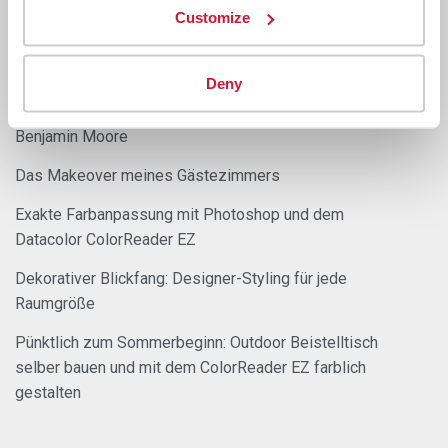
Von mediterran zu maritim: Wohnzimmerrenovierung mit
Customize
Hilfe des ColorReaders
Farbtrends 2023 für Ihr Zuhause
Deny
Fragen & Antworten: Die Farbe des Jahres 2023 von
Benjamin Moore
Das Makeover meines Gästezimmers
Exakte Farbanpassung mit Photoshop und dem
Datacolor ColorReader EZ
Dekorativer Blickfang: Designer-Styling für jede
Raumgröße
Pünktlich zum Sommerbeginn: Outdoor Beistelltisch
selber bauen und mit dem ColorReader EZ farblich
gestalten