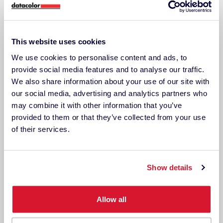
Farbtöne der führenden Farbmarken zu finden.
Anwendungsbeispiele
This website uses cookies
Farbinspiration
We use cookies to personalise content and ads, to
provide social media features and to analyse our traffic.
Grafikdesigner & Fotografen
We also share information about your use of our site with
Textilien
our social media, advertising and analytics partners who
may combine it with other information that you’ve
Innenarchitekten & Dekorateure
provided to them or that they’ve collected from your use
Heimwerker (DIY)
of their services.
Maler & Bauunternehmer
Wiederverkäufer
Show details
Aktuelle Beiträge
Allow all
Der Datacolor ColorReader im Einsatz bei Caleo Color