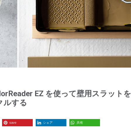
lorReader EZ を使って壁用スラット
クルする
save
シェア
共有