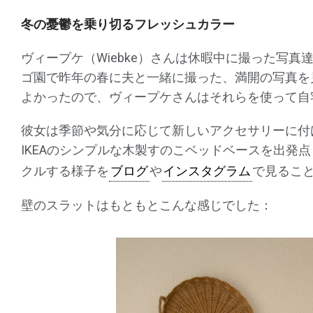
冬の憂鬱を乗り切るフレッシュカラー
ヴィープケ（Wiebke）さんは休暇中に撮った写
ゴ園で昨年の春に夫と一緒に撮った、満開の写真を
よかったので、ヴィープケさんはそれらを使って自
彼女は季節や気分に応じて新しいアクセサリーに付
IKEAのシンプルな木製すのこベッドベースを出発
クルする様子を
ブログ
や
インスタグラム
で見るこ
壁のスラットはもともとこんな感じでした：