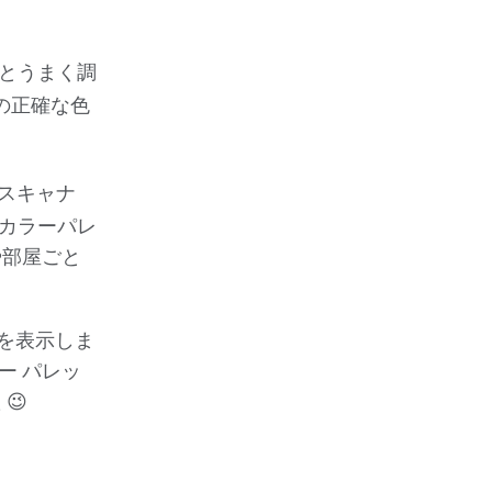
とうまく調
の正確な色
ースキャナ
カラーパレ
や部屋ごと
ンを表示しま
ー パレッ
😉