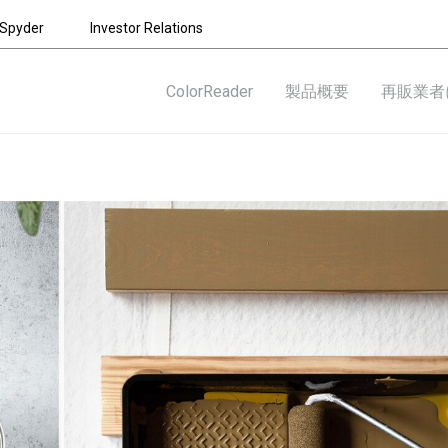
Spyder
Investor Relations
ColorReader
製品概要
再販業者