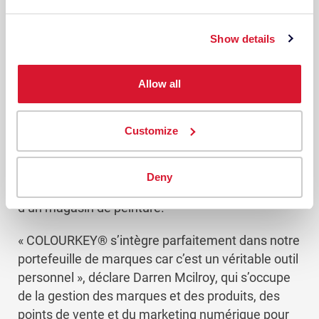
L’équipe de Crown Paints ne s’est pas arrêtée là.
Show details
Aujourd’hui, ils continuent d’investir dans la
technologie couleur de Datacolor, avec le souci de
répondre aux besoins spécifiques des clients.
Allow all
C’est là que le Crown COLOURKEY® – la version
Customize
de marque de Crown du ColorReader Spectro® de
Datacolor – entre en jeu. Le ColorReader Spectro
est conçu pour une identification portable de
Deny
l’inspiration des couleurs bien au-delà des murs
d’un magasin de peinture.
« COLOURKEY® s’intègre parfaitement dans notre
portefeuille de marques car c’est un véritable outil
personnel », déclare Darren Mcilroy, qui s’occupe
de la gestion des marques et des produits, des
points de vente et du marketing numérique pour