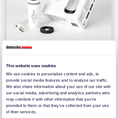
Une solution pour chaque
besoin de peinture
This website uses cookies
We use cookies to personalise content and ads, to
provide social media features and to analyse our traffic.
Avec le lancement des nouveaux systèmes de
We also share information about your use of our site with
point de vente, Crown a cherché à utiliser les
our social media, advertising and analytics partners who
systèmes Datacolor dans son environnement de
may combine it with other information that you’ve
laboratoire également. » C’est un très bon
provided to them or that they’ve collected from your use
témoignage de la confiance que nous accordons
of their services.
aux solutions Datacolor « , déclare Lightfoot.