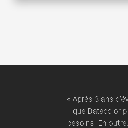
« Après 3 ans d’é
que Datacolor p
besoins. En outre,