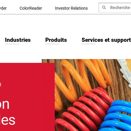
recherche de
yder
ColorReader
Investor Relations
Recherche
Industries
Produits
Services et support
R
on
les