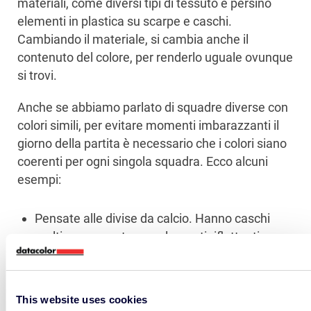
materiali, come diversi tipi di tessuto e persino
elementi in plastica su scarpe e caschi.
Cambiando il materiale, si cambia anche il
contenuto del colore, per renderlo uguale ovunque
si trovi.
Anche se abbiamo parlato di squadre diverse con
colori simili, per evitare momenti imbarazzanti il
giorno della partita è necessario che i colori siano
coerenti per ogni singola squadra. Ecco alcuni
esempi:
Pensate alle divise da calcio. Hanno caschi
multicomponente con elementi riflettenti, una
maglia, pantaloni, calze e talvolta scarpe
abbinate.
This website uses cookies
Poi ci sono le uniformi indossate dalle