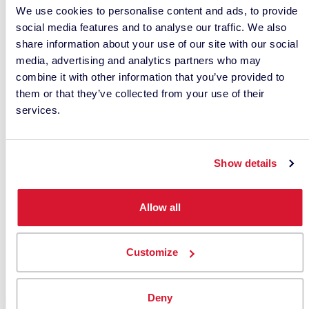
cheerleader e dalla marching band.
We use cookies to personalise content and ads, to provide
social media features and to analyse our traffic. We also
E la mascotte della squadra indossa con
share information about your use of our site with our social
orgoglio la stessa tonalità.
media, advertising and analytics partners who may
combine it with other information that you’ve provided to
I fan hanno a disposizione il merchandising
them or that they’ve collected from your use of their
ufficiale, che comprende magliette, cappelli,
services.
felpe, sciarpe, portachiavi, decalcomanie per
auto e praticamente tutto ciò che viene in
mente.
Show details
Inoltre, ci sono i colori della squadra dipinti sul
Allow all
campo o sul terreno di gioco.
Le variazioni rispetto al colore effettivo di una
Customize
squadra potrebbero non essere così evidenti se si
indossa una felpa della squadra per fare delle
Deny
commissioni nel fine settimana. Ma se è il giorno