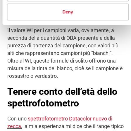
Griesser Whiteness Index. In genere, più un
campione è blu, più alto è l’indice di bianco,
Deny
mentre più è giallo, più basso è l’indice di bianco.
Il valore WI per i campioni varia, ovviamente, a
seconda della quantità di OBA presente e della
purezza di partenza del campione, con valori più
alti che rappresentano campioni più “bianchi”.
Oltre al WI, queste formule di solito offrono una
misura della tinta del bianco, cioè se il campione è
rossastro o verdastro.
Tenere conto dell’età dello
spettrofotometro
Con uno
spettrofotometro Datacolor nuovo di
zecca
, la mia esperienza mi dice che il range tipico