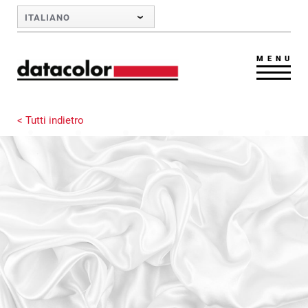
Skip to Main Content
ITALIANO
MENU
< Tutti indietro