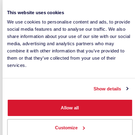
This website uses cookies
Che cos’è l’indice di
We use cookies to personalise content and ads, to provide
social media features and to analyse our traffic. We also
bianchezza?
share information about your use of our site with our social
media, advertising and analytics partners who may
Da soli, i dati di riflettanza di un campione bianco
combine it with other information that you’ve provided to
fluorescente non ci danno le informazioni
them or that they’ve collected from your use of their
services.
necessarie per sapere quanto è bianco un
campione o per prendere una decisione
sull’accettabilità del campione. Un calcolo
Show details
specifico può essere utilizzato per generare un
“indice di bianchezza” (WI) per un campione, che è
un numero che rappresenta quanto è bianco quel
Allow all
campione. Nel corso degli anni sono stati
sviluppati diversi indici di bianco, tra cui i più
Customize
comuni sono il CIE Whiteness Index e il Ganz-