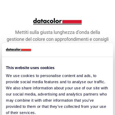
Mettiti sulla giusta lunghezza d’onda della
gestione del colore con approfondimenti e consigli
mensili condivisi da oltre 10.000 professionisti del
colore in tutto il mondo.
Indirizzo e-mail
This website uses cookies
We use cookies to personalise content and ads, to
provide social media features and to analyse our traffic.
Rimani in contatto ›
We also share information about your use of our site with
our social media, advertising and analytics partners who
may combine it with other information that you’ve
provided to them or that they’ve collected from your use
ISTRUZIONE
of their services.