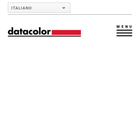
Skip to Main Content
ITALIANO
MENU