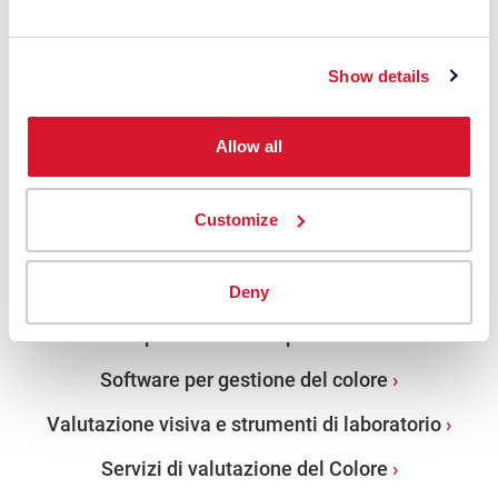
Corsi, formazione e seminari
Prossimi eventi
Show details
Storie di Successo
Allow all
Color Science Essentials
Customize
PRODOTTI
Spettrofotometri da banco
Deny
Spettrofotometri portatili
Software per gestione del colore
Valutazione visiva e strumenti di laboratorio
Servizi di valutazione del Colore