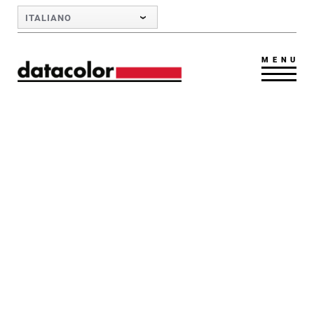
Skip to Main Content
ITALIANO
MENU