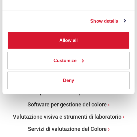
Corsi, formazione e seminari
Prossimi eventi
Show details
Storie di Successo
Allow all
Color Science Essentials
Customize
PRODOTTI
Spettrofotometri da banco
Deny
Spettrofotometri portatili
Software per gestione del colore
Valutazione visiva e strumenti di laboratorio
Servizi di valutazione del Colore