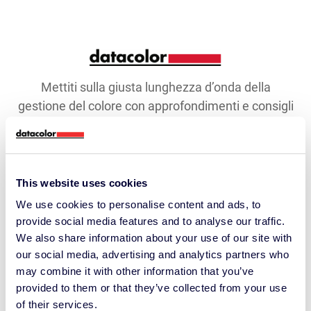
Mettiti sulla giusta lunghezza d’onda della
gestione del colore con approfondimenti e consigli
mensili condivisi da oltre 10.000 professionisti del
colore in tutto il mondo.
Indirizzo e-mail
This website uses cookies
We use cookies to personalise content and ads, to
provide social media features and to analyse our traffic.
Rimani in contatto ›
We also share information about your use of our site with
our social media, advertising and analytics partners who
may combine it with other information that you’ve
provided to them or that they’ve collected from your use
ISTRUZIONE
of their services.