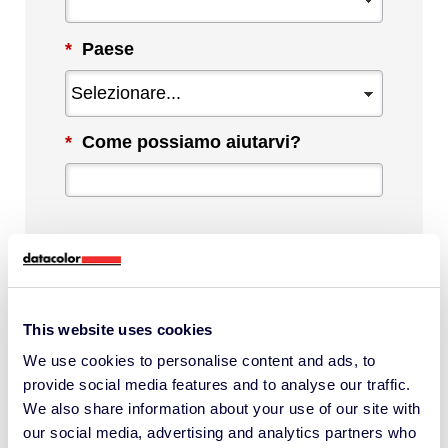
*
Paese
*
Come possiamo aiutarvi?
Selezionando questa casella, accetto di
ricevere comunicazioni da Datacolor su
This website uses cookies
contenuti, prodotti e servizi rilevanti.
We use cookies to personalise content and ads, to
Posso annullare l'iscrizione in qualsiasi
provide social media features and to analyse our traffic.
momento.
We also share information about your use of our site with
*
our social media, advertising and analytics partners who