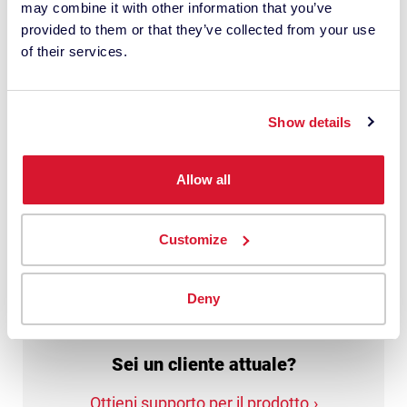
may combine it with other information that you’ve
Sono consapevole che Datacolor tratta i
provided to them or that they’ve collected from your use
miei dati personali con questa richiesta.
of their services.
Potrebbe comportare l'utilizzo di fornitori
terzi. Ho letto l'informativa
sulla
privacy
e do il mio consenso.
Show details
Allow all
Richiedi il mio preventivo
Customize
Deny
Sei un cliente attuale?
Ottieni supporto per il prodotto