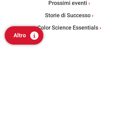
Prossimi eventi
Storie di Successo
Color Science Essentials
Altro
PRODOTTI
Spettrofotometri da banco
Spettrofotometri portatili
Software per gestione del colore
Valutazione visiva e strumenti di laboratorio
Servizi di valutazione del Colore