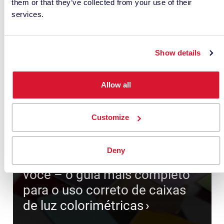
them or that they’ve collected from your use of their
services.
Show details
Allow all
Customize
Deny
Não deixe que a cor engane
você – o guia mais completo
para o uso correto de caixas
de luz colorimétricas