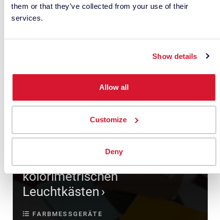
them or that they’ve collected from your use of their
services.
Show details
Allow all
Lassen Sie sich nicht von der
Customize
Farbe täuschen – der
umfassendste Leitfaden für
Deny
die richtige Verwendung von
kolorimetrischen
Leuchtkästen
FARBMESSGERÄTE