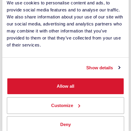
We use cookies to personalise content and ads, to
provide social media features and to analyse our traffic.
Documentação
We also share information about your use of our site with
Ver e descarregar documentação para o seu
our social media, advertising and analytics partners who
hardware e software Datacolor.
may combine it with other information that you’ve
provided to them or that they’ve collected from your use
of their services.
Show details
Apoio
Allow all
Contacte as nossas equipas de apoio directo
para que as suas necessidades de apoio
Customize
virtual ou presencial sejam satisfeitas.
Deny