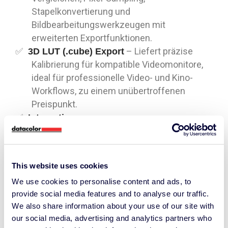
Stapelkonvertierung und
Bildbearbeitungswerkzeugen mit
erweiterten Exportfunktionen.
– Liefert präzise
3D LUT (.cube) Export
Kalibrierung für kompatible Videomonitore,
ideal für professionelle Video- und Kino-
Workflows, zu einem unübertroffenen
Preispunkt.
Integration von
–
Beleuchtungsmessgeräten
Synchronisieren Sie sich mit dem LightColor
Meter von Datacolor und anderen lux-fähigen
This website uses cookies
Geräten, um die Kalibrierung an die
We use cookies to personalise content and ads, to
Umgebungsbeleuchtung anzupassen und
provide social media features and to analyse our traffic.
eine gleichbleibende Genauigkeit in jeder
We also share information about your use of our site with
Umgebung zu gewährleisten.
our social media, advertising and analytics partners who
– Integrieren
Content Credentialing (C2PA)