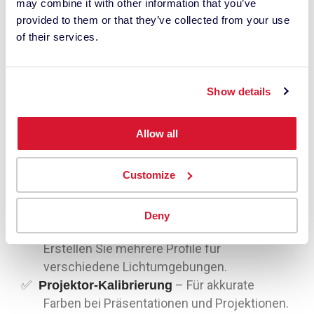
may combine it with other information that you’ve
Sie Urheberschaft, Bearbeitungshistorie und
provided to them or that they’ve collected from your use
Herkunft in digitale Dateien, um die kreative
of their services.
Integrität zu schützen und Vertrauen in einer
KI-gesteuerten Welt aufzubauen.
– Enthält
Unterstützung von Video Targets
Show details
Rec709, Rec2020, DCI-P3 (Theatrical), DCI-
P3 (D60), DCI-P3 (D65), NTSC, PAL, SECAM.
Allow all
– Vollbild-Vergleich vor/nach
SpyderProof™
der Kalibrierung
– Erweiterte
Customize
Advanced Features Suite
Einstellungen & Analysetools für volle
Kontrolle.
Deny
–
Raum- und Umgebungslichtanpassung
Erstellen Sie mehrere Profile für
verschiedene Lichtumgebungen.
– Für akkurate
Projektor-Kalibrierung
Farben bei Präsentationen und Projektionen.