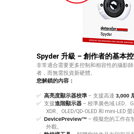
Spyder 升級 – 創作者的基本
非常適合需要更多控制和相容性的攝影師
者，而無需投資新硬體。
您解鎖的內容：
– 支援高達
高亮度顯示器校準
3,000
支援
– 校準廣色域 LED、GB-L
進階顯示器
XDR、OLED/QD-OLED 和 mini-LED 
– 模擬您的工作在
DevicePreview™
外觀。