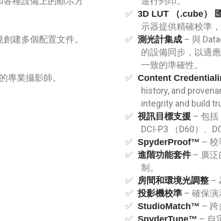
和各種設備上的顯示方
進行列印。
3D LUT （.cube）
。
示器提供精確校準
境創建多個配置文件。
– 與 Dat
測光計集成
的設備同步，以適
一致的準確性。
的專業攝影師。
Content Credential
history, and provenan
integrity and build tr
– 包括 
視訊目標支援
DCI-P3 （D60）、
– 
SpyderProof™
– 廣
進階功能套件
制。
–
房間和環境光調整
– 確保
投影機校準
– 
StudioMatch™
– 
SpyderTune™