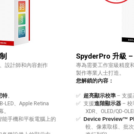
控制
SpyderPro 
、設計師和內容創作
專為需要工作室級精度
製作專業人士打造。
您解鎖的內容：
。
– 支
 尼特
超亮顯示校準
ED、Apple Retina
支援
– 校
進階顯示器
螢幕。
XDR、OLED/QD-OLE
智能手機和平板電腦上的
Device Preview™ P
較、像素取樣、批