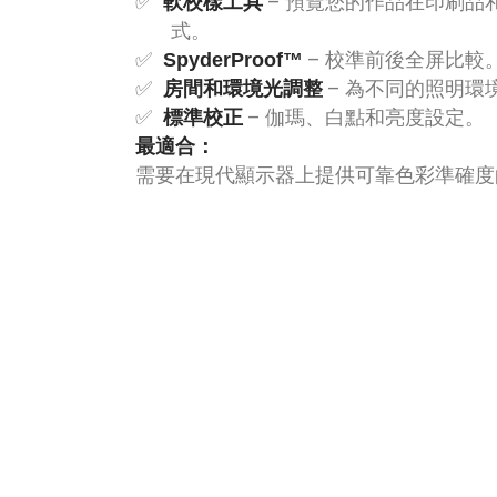
– 預覽您的作品在印刷品
軟校樣工具
式。
– 校準前後全屏比較
SpyderProof™
– 為不同的照明環
房間和環境光調整
– 伽瑪、白點和亮度設定。
標準校正
最適合：
需要在現代顯示器上提供可靠色彩準確度