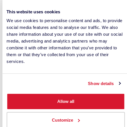
fournissant des recettes de couleurs optimales,
ce qui permet de réduire les corrections de
This website uses cookies
teintes, la consommation de colorants et
We use cookies to personalise content and ads, to provide
l’élimination globale des déchets de colorants, de
social media features and to analyse our traffic. We also
produits chimiques et d’eau.
share information about your use of our site with our social
media, advertising and analytics partners who may
combine it with other information that you’ve provided to
them or that they’ve collected from your use of their
services.
Show details
Allow all
Customize
Une fois le tissu teint, il doit être évalué par