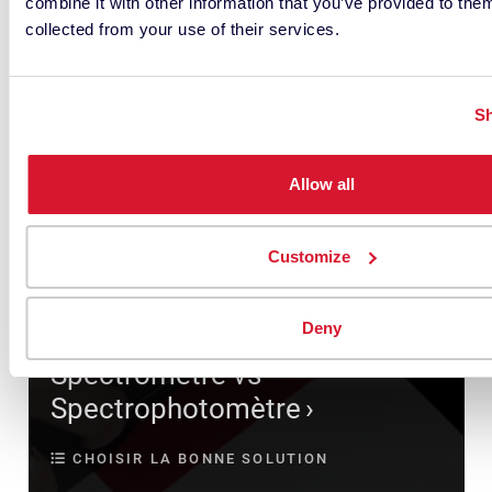
combine it with other information that you’ve provided to them
collected from your use of their services.
Sh
Allow all
Customize
Deny
Spectromètre vs
Spectrophotomètre
CHOISIR LA BONNE SOLUTION