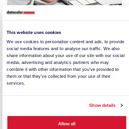
Quelles sont les caractéristiques les plus
marquantes ?
This website uses cookies
Nous avons créé des guides pour trois d’entre eux
We use cookies to personalise content and ads, to provide
: La
maintenance des lignes de produits
, la
social media features and to analyse our traffic. We also
cartographie des gamuts
et la
correction
share information about your use of our site with our social
intelligente
.
media, advertising and analytics partners who may
combine it with other information that you’ve provided to
Je suis intrigué, mais je vais avoir besoin de voir
them or that they’ve collected from your use of their
une fiche technique d’abord.
services.
Par
ici pour les spécifications que vous désirez.
Vous avez dit que c’était un « guide ultime », mais
Show details
je veux en savoir plus !
Allow all
Nous avons pensé que vous pourriez dire ça.