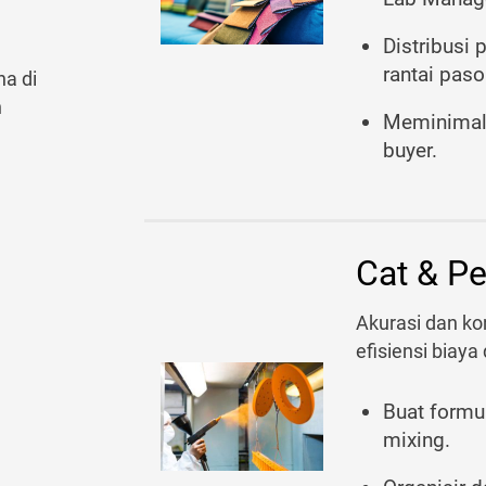
Distribusi 
rantai paso
na di
n
Meminimali
buyer.
Cat & Pe
Akurasi dan kon
efisiensi biay
Buat formu
mixing.