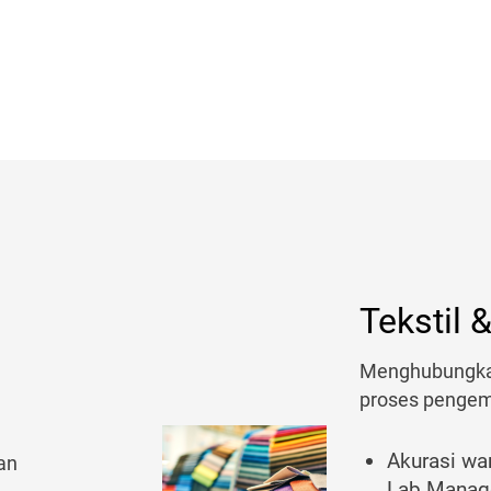
Tekstil
Menghubungkan
proses pengem
Akurasi wa
an
Lab Manage