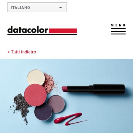
Skip to Main Content
ITALIANO
MENU
< Tutti indietro