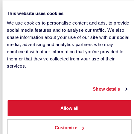
Datacolor offre sistemi di gestione del colore.
This website uses cookies
Questi spettrofotometri possono essere abbinati
We use cookies to personalise content and ads, to provide
al software Match Pigment di Datacolor,
social media features and to analyse our traffic. We also
consentendo ai coloristi di laboratorio di prendere
share information about your use of our site with our social
decisioni sui colori senza affidarsi alla soggettiva
media, advertising and analytics partners who may
corrispondenza visiva. Questo software aiuta
combine it with other information that you’ve provided to
anche nella formulazione o riformulazione di
them or that they’ve collected from your use of their
prodotti con formule ottimizzate per ingredienti
services.
economici, sostenibili o biologici.
Show details
Collegatevi con un esperto del colore
Allow all
Customize