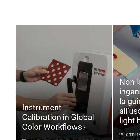
Non l
ingan
la gu
Instrument
all’us
Calibration in Global
light 
Color Workflows
STRUM