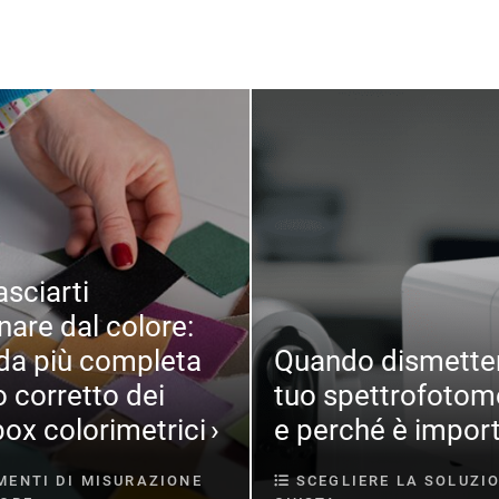
asciarti
nare dal colore:
ida più completa
Quando dismetter
o corretto dei
tuo spettrofotom
box colorimetrici
e perché è impor
ENTI DI MISURAZIONE
SCEGLIERE LA SOLUZI