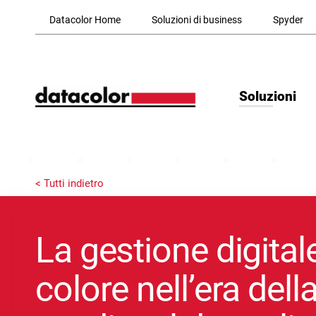
Skip to Main Content
Datacolor Home
Soluzioni di business
Spyder
Soluzioni
< Tutti indietro
La gestione digital
colore nell’era dell