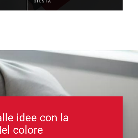
GIUSTA
alle idee con la
el colore