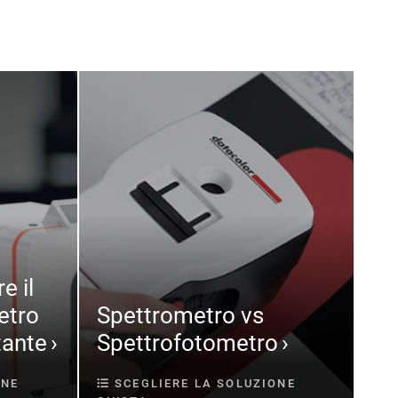
e il
etro
Spettrometro vs
tante
Spettrofotometro
ONE
SCEGLIERE LA SOLUZIONE