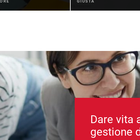
LORE
GIUSTA
Dare vita 
gestione d