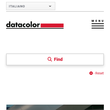
Skip to Main Content
ITALIANO
MENU
Find
- Reset