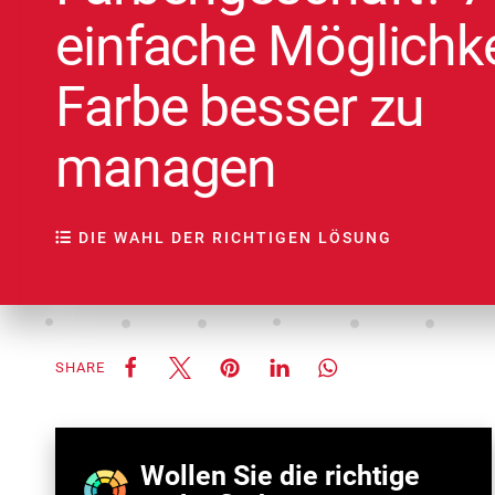
einfache Möglichke
Farbe besser zu
managen
DIE WAHL DER RICHTIGEN LÖSUNG
SHARE
Wollen Sie die richtige