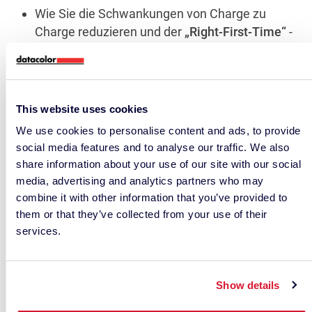
Wie Sie die Schwankungen von Charge zu
Charge reduzieren und der
„Right-First-Time“
-
Produktion näher kommen
Wie man Designer mit Farbzielen unterstützt,
die sich auf
Textilien, Holz, Kunststoff und
This website uses cookies
Farbe
übertragen lassen
We use cookies to personalise content and ads, to provide
Wie Sie die Ausrichtung der Lieferanten durch
social media features and to analyse our traffic. We also
einheitliche Messverfahren und gemeinsame
share information about your use of our site with our social
media, advertising and analytics partners who may
Daten stärken können
combine it with other information that you’ve provided to
them or that they’ve collected from your use of their
Wenn Sie eine Probe, ein Ziel oder ein
services.
wiederkehrendes Farbproblem mitbringen, kann
unser Team Ihnen helfen, den effektivsten Weg zu
stabilen Ergebnissen zu finden.
Show details