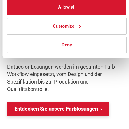
Allow all
Wir unterstützen Hersteller, Designer und
Lieferanten von Innenraum- und
Dekorationsmaterialien mit objektiven Farbmess-,
Customize
Rezeptur- und Qualitätskontrollinstrumenten, um
konsistente Farbergebnisse für alle Materialien,
Deny
Prozesse und Produktionsstandorte zu
gewährleisten.
Datacolor-Lösungen werden im gesamten Farb-
Workflow eingesetzt, vom Design und der
Spezifikation bis zur Produktion und
Qualitätskontrolle.
Entdecken Sie unsere Farblösungen