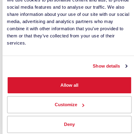
nella fase più critica della produzione: la
social media features and to analyse our traffic. We also
fabbricazione. I marchi e i fornitori possono
share information about your use of our site with our social
ottenere la sicurezza del colore attraverso un mix
media, advertising and analytics partners who may
coordinato di analisi digitale del colore basata sui
combine it with other information that you’ve provided to
dati e di audit professionale dell’ambiente, delle
them or that they’ve collected from your use of their
attrezzature e degli operatori del fornitore.
services.
Show details
Allow all
Customize
Un sistema digitale agile, unito all’accreditamento
Deny
standardizzato dello stabilimento, significa che i