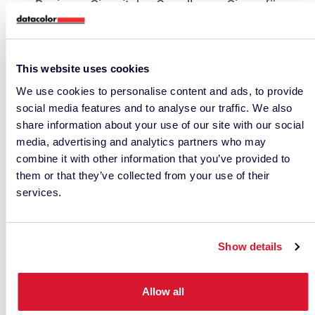
Beginnen Sie mit den Grundlagen. Sie verfügen
über ein solides Verständnis der Farben und
der Theorie der Farbabstimmung.
This website uses cookies
Sie verfügen über gründliche Kenntnisse der
Farbherstellungsprozesse für Ihr Produkt.
We use cookies to personalise content and ads, to provide
social media features and to analyse our traffic. We also
Stellen Sie sicher, dass die von Ihnen
share information about your use of our site with our social
verwendeten Farbmessverfahren
media, advertising and analytics partners who may
wiederholbar und konsistent sind.
combine it with other information that you’ve provided to
them or that they’ve collected from your use of their
Halten Sie Ihr Farbmessgerät in optimalem
services.
Zustand und Ihre Software auf dem neuesten
Stand.
Show details
Bilden Sie sich weiter und seien Sie offen für
neue Technologien. Die Farbe entwickelt sich
Allow all
ständig weiter.