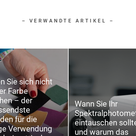
– VERWANDTE ARTIKEL –
n Sie sich nicht
er Farbe
hen – der
Wann Sie Ihr
ssendste
Spektralphotome
aden für die
eintauschen sollt
ige Verwendung
und warum das