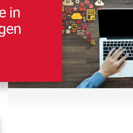
e in
lgen