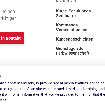
LERNEN
Kurse, Schulungen +
r 10.000
Seminare
richtigen
Kommende
Veranstaltungen
 in Kontakt
Kundengeschichten
Grundlagen der
Farbwissenschaft
s
ise content and ads, to provide social media features and to anal
about your use of our site with our social media, advertising and
t with other information that you’ve provided to them or that the
ices.
lor
Spyder
Datacolor
Investor Relations