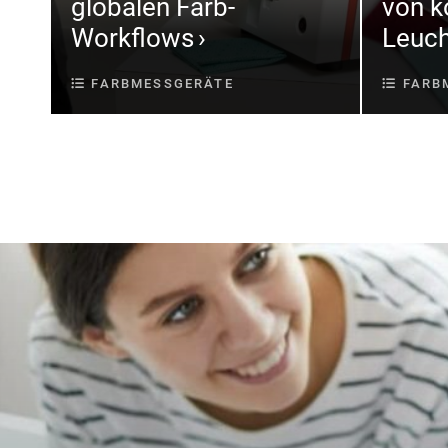
globalen Farb-
von k
Workflows
Leuch
FARBMESSGERÄTE
FARB