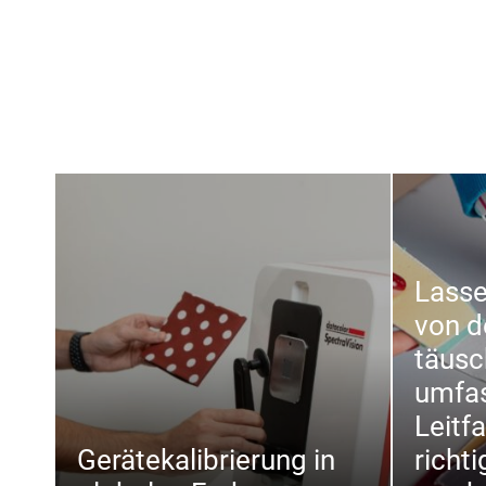
Lasse
von d
täusc
umfa
Leitf
Gerätekalibrierung in
richt