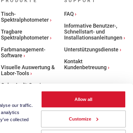
PRODUKTE
SUPPORT
Tisch-
FAQ
Spektralphotometer
Informative Benutzer-,
Tragbare
Schnellstart- und
Spektralphotometer
Installationsanleitungen
Farbmanagement-
Unterstützungsdienste
Software
Kontakt
Visuelle Auswertung &
Kundenbetreuung
Labor-Tools
Color Audit Services:
Programm
zertifizieren
Allow all
yse our traffic.
 analytics
Customize
y’ve collected
Facebook
Follow us o
Watch