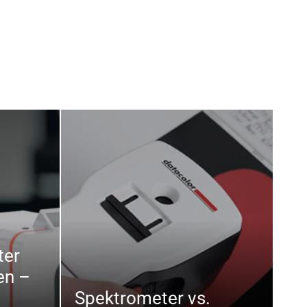
ter
en –
Spektrometer vs.