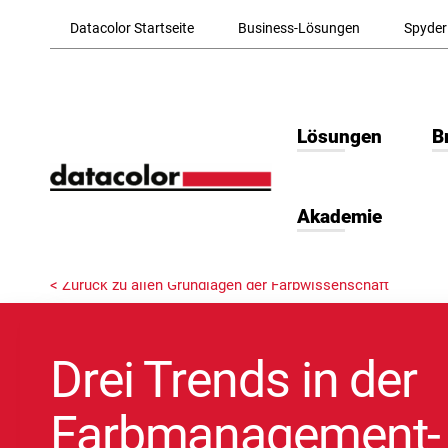
Skip to Main Content
Datacolor Startseite
Business-Lösungen
Spyder
Lösungen
B
Akademie
< Zurück zu allen Grundlagen der Farbwissenschaft
Drei Trends in der
Farbmanagement-