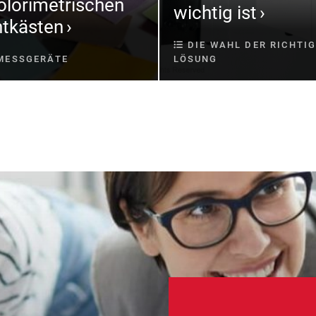
olorimetrischen
wichtig ist
tkästen
DIE WAHL DER RICHTI
MESSGERÄTE
LÖSUNG