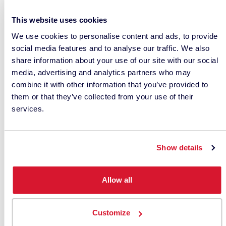
gesprochen.
This website uses cookies
Holly
: In China geht es auch um die Gesundheit
We use cookies to personalise content and ads, to provide
der Menschen. Nachdem ein Raum (neu)
social media features and to analyse our traffic. We also
share information about your use of our site with our social
gestrichen wurde, wollen sie ihn so schnell wie
media, advertising and analytics partners who may
möglich wieder nutzen, ohne den Geruch der
combine it with other information that you’ve provided to
Farbchemikalien. Aus diesem Grund werben die
them or that they’ve collected from your use of their
Farbenhersteller für ihre umweltfreundlichen
services.
Farben.
Jason:
In den letzten 20 Jahren wurde die
Show details
Nachhaltigkeitsagenda in Nordamerika
hauptsächlich durch staatliche Vorschriften
vorangetrieben. Allerdings hat sich die
Allow all
gesellschaftliche Nachfrage nach
verantwortungsbewusstem Geschäftsverhalten
Customize
grundlegend geändert, und damit auch die