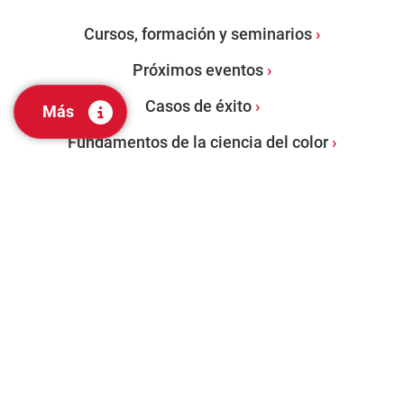
Cursos, formación y seminarios
Próximos eventos
Casos de éxito
Más
Fundamentos de la ciencia del color
PRODUCTOS
Espectrofotómetros de sobremesa
Espectrofotómetros portátiles
Software de gestión del color
Evaluación visual y herramientas de laboratorio
Servicios de Auditoría de Color: Programa