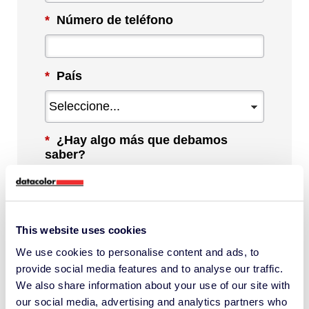
*
Número de teléfono
*
País
*
¿Hay algo más que debamos
saber?
This website uses cookies
We use cookies to personalise content and ads, to
Al marcar esta casilla, acepto recibir
provide social media features and to analyse our traffic.
comunicaciones de Datacolor sobre
We also share information about your use of our site with
contenido, productos y servicios
our social media, advertising and analytics partners who
relevantes. Puedo darme de baja en