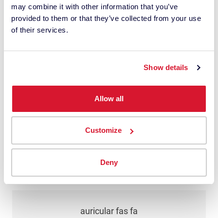
may combine it with other information that you’ve
cualquier momento.
provided to them or that they’ve collected from your use
*
of their services.
Entiendo que Datacolor procesa mis
datos personales con esta solicitud. Esto
Show details
puede implicar el uso de proveedores
externos. He leído
la política de
Allow all
privacidad
y doy mi consentimiento.
Customize
Enviar
Deny
auricular fas fa