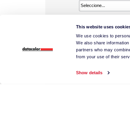
*
Número de teléfo
This website uses cookie
We use cookies to personal
We also share information 
partners who may combine i
from your use of their serv
*
País
Show details
*
¿Hay algo más qu