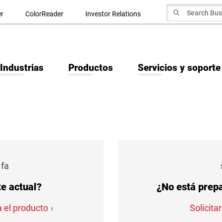
Search for
r
ColorReader
Investor Relations
Search
Industrias
Productos
Servicios y soporte
 fa
te actual?
¿No está prepa
 el producto
Solicit