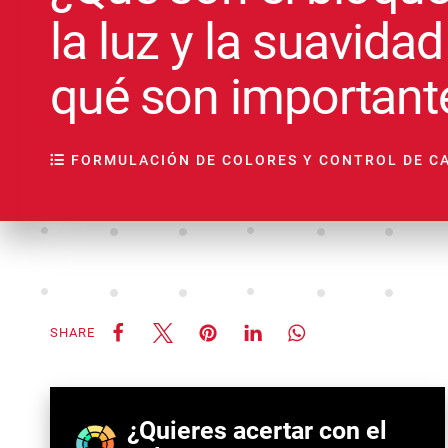
la luz y la suavidad
qué son important
FORMULACIÓN DE COLORES Y CONTROL DE C
SHARE
¿Quieres acertar con el