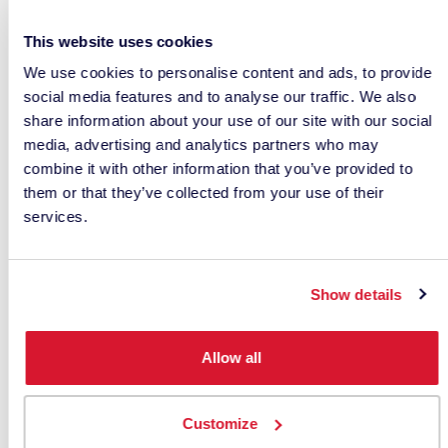
más fáciles de usar de lo que
This website uses cookies
crees (lo prometo)
We use cookies to personalise content and ads, to provide
social media features and to analyse our traffic. We also
No sólo
share information about your use of our site with our social
escucho
media, advertising and analytics partners who may
dudas
combine it with other information that you’ve provided to
sobre el
them or that they’ve collected from your use of their
coste.
services.
También
he oído
decir a las
Show details
empresas que no es importante utilizar
estándares de color y que no es importante
Allow all
utilizar datos digitales de color. Gran parte de esto
se debe a la percepción de que la gestión del color
en un ordenador es un proceso difícil y
Customize
extremadamente técnico. Te prometo que no lo