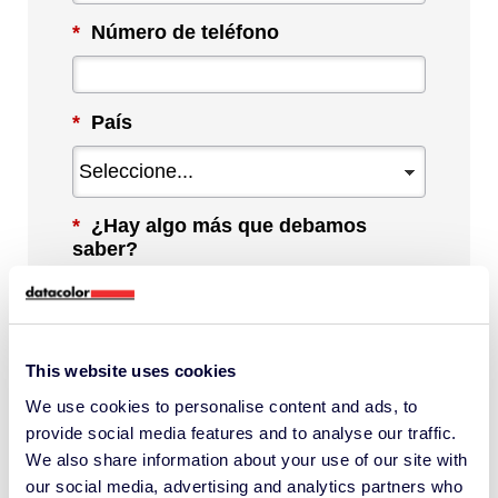
*
Número de teléfono
*
País
*
¿Hay algo más que debamos
saber?
This website uses cookies
We use cookies to personalise content and ads, to
Al marcar esta casilla, acepto recibir
provide social media features and to analyse our traffic.
comunicaciones de Datacolor sobre
We also share information about your use of our site with
contenido, productos y servicios
our social media, advertising and analytics partners who
relevantes. Puedo darme de baja en