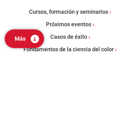
Cursos, formación y seminarios
Próximos eventos
Casos de éxito
Más
Fundamentos de la ciencia del color
PRODUCTOS
Espectrofotómetros de sobremesa
Espectrofotómetros portátiles
Software de gestión del color
Evaluación visual y herramientas de laboratorio
Servicios de Auditoría de Color: Programa