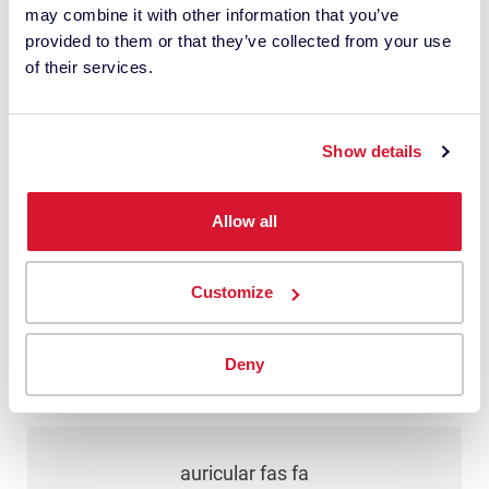
may combine it with other information that you’ve
cualquier momento.
provided to them or that they’ve collected from your use
*
of their services.
Entiendo que Datacolor procesa mis
datos personales con esta solicitud. Esto
Show details
puede implicar el uso de proveedores
externos. He leído
la política de
Allow all
privacidad
y doy mi consentimiento.
Customize
Enviar
Deny
auricular fas fa