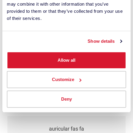
may combine it with other information that you’ve
cualquier momento.
provided to them or that they’ve collected from your use
*
of their services.
Entiendo que Datacolor procesa mis
datos personales con esta solicitud. Esto
Show details
puede implicar el uso de proveedores
externos. He leído
la política de
Allow all
privacidad
y doy mi consentimiento.
Customize
Enviar
Deny
auricular fas fa