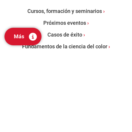
Cursos, formación y seminarios
Próximos eventos
Casos de éxito
Más
Fundamentos de la ciencia del color
PRODUCTOS
Espectrofotómetros de sobremesa
Espectrofotómetros portátiles
Software de gestión del color
Evaluación visual y herramientas de laboratorio
Servicios de Auditoría de Color: Programa