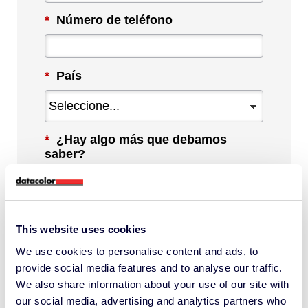
*
Número de teléfono
*
País
*
¿Hay algo más que debamos
saber?
This website uses cookies
We use cookies to personalise content and ads, to
Al marcar esta casilla, acepto recibir
provide social media features and to analyse our traffic.
comunicaciones de Datacolor sobre
We also share information about your use of our site with
contenido, productos y servicios
our social media, advertising and analytics partners who
relevantes. Puedo darme de baja en