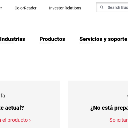
Search for
r
ColorReader
Investor Relations
Search
Industrias
Productos
Servicios y soporte
 fa
te actual?
¿No está prepa
 el producto
Solicit