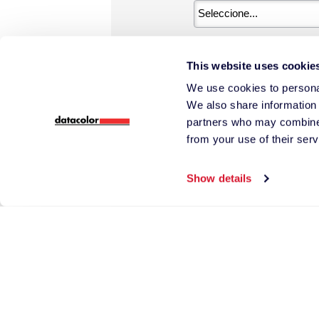
*
Número de teléfo
This website uses cookie
We use cookies to personal
We also share information 
partners who may combine i
from your use of their serv
*
País
Show details
*
¿Hay algo más qu