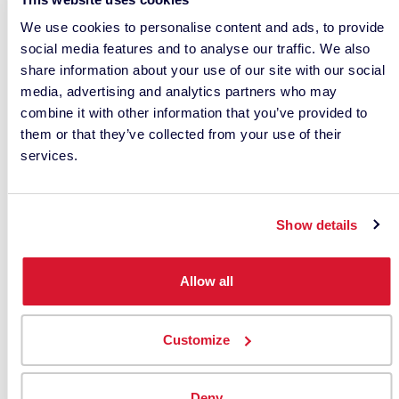
Estamos a un
We use cookies to personalise content and ads, to provide
social media features and to analyse our traffic. We also
share information about your use of our site with our social
mensaje
media, advertising and analytics partners who may
combine it with other information that you’ve provided to
them or that they’ve collected from your use of their
de distancia
services.
.
Show details
Allow all
Customize
– ARTÍCULOS RELACIONADOS –
Deny