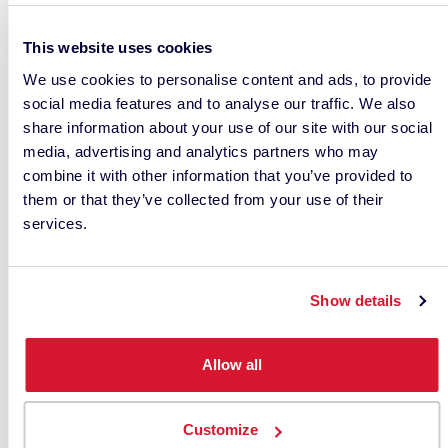
detalles detallados
(incluidas las
This website uses cookies
We use cookies to personalise content and ads, to provide
especificaciones técnicas)
social media features and to analyse our traffic. We also
que pueda compartir con
share information about your use of our site with our social
media, advertising and analytics partners who may
mi equipo?
combine it with other information that you’ve provided to
them or that they’ve collected from your use of their
services.
Lo hacemos.
Puede encontrarlo aquí
.
Show details
¿Qué tal una calculadora
que me ayude a
Allow all
comprender el ahorro
potencial de costes para mi
Customize