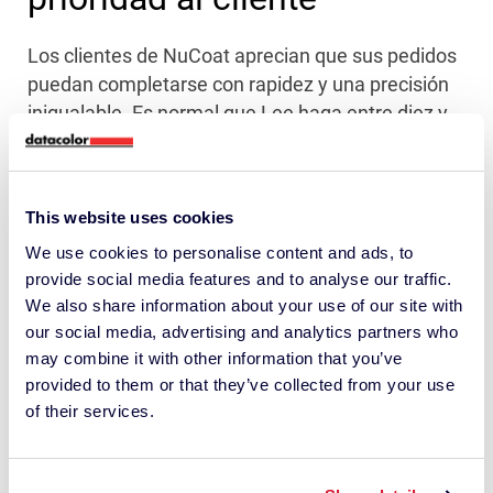
Los clientes de NuCoat aprecian que sus pedidos
puedan completarse con rapidez y una precisión
inigualable. Es normal que Lee haga entre diez y
veinte combinaciones de color personalizadas a la
semana. “Para mis clientes es enorme poder
decirles que pueden hacer cualquier tipo de
This website uses cookies
trabajo y entregarlo rápidamente”, dice Lee. “Ser
We use cookies to personalise content and ads, to
capaz de dar la vuelta a los colores en una
provide social media features and to analyse our traffic.
semana es algo inaudito”.
We also share information about your use of our site with
our social media, advertising and analytics partners who
El sector de los revestimientos se enfrenta a la
may combine it with other information that you’ve
falta de mano de obra y, en muchas empresas, los
provided to them or that they’ve collected from your use
empleados llevan varios sombreros. Esta es otra
of their services.
razón por la que es crucial para NuCoat
racionalizar el trabajo que hace para sus clientes,
incluido el control de calidad.