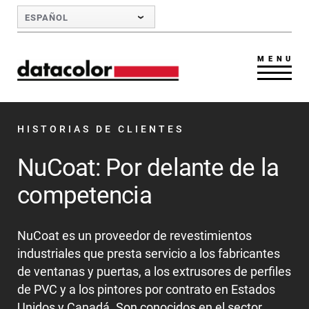
Skip to Main Content
ESPAÑOL
MENU
HISTORIAS DE CLIENTES
NuCoat: Por delante de la
competencia
NuCoat es un proveedor de revestimientos
industriales que presta servicio a los fabricantes
de ventanas y puertas, a los extrusores de perfiles
de PVC y a los pintores por contrato en Estados
Unidos y Canadá. Son conocidos en el sector